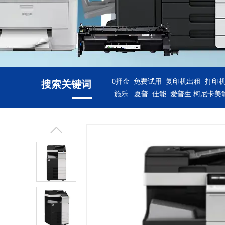
0押金 免费试用 复印机出租 打印
搜索关键词
施乐 夏普 佳能 爱普生 柯尼卡