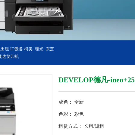
机出租
IT设备
柯美 理光 东芝
美能达复印机
DEVELOP德凡-ineo
成色：
全新
色彩：
彩色
租赁方式：
长租/短租